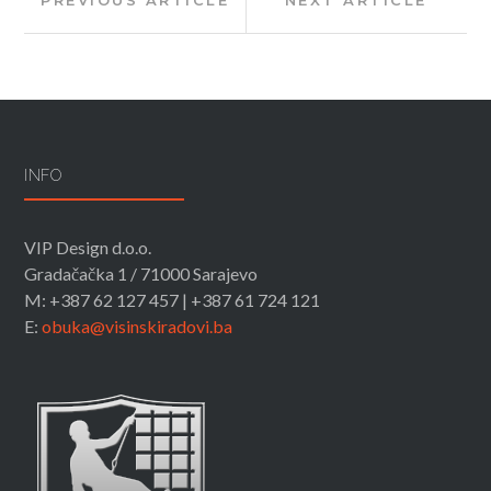
PREVIOUS ARTICLE
NEXT ARTICLE
Article:
Article:
članaka
INFO
VIP Design d.o.o.
Gradačačka 1 / 71000 Sarajevo
M: +387 62 127 457 | +387 61 724 121
E:
obuka@visinskiradovi.ba