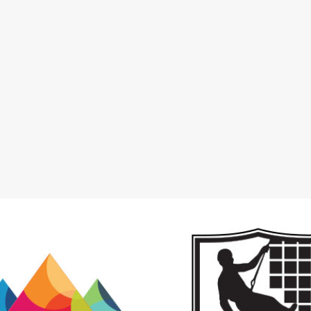
OUTDOOR SHOP
VISINSKI RA
OPREMA ZA
ODRŽAVANJE OBJEK
PLANINARENJE
SANACIJA FAS
EMA ZA KAMPOVANJE
VISEĆE RADNE PLATFO