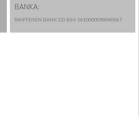
BANKA:
RAIFFEISEN BANK DD BiH: 1610000090040067