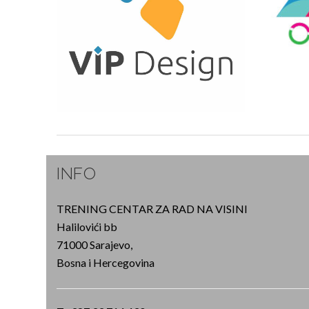
OPRE
VISINSKI RADOVI
TRENING CENTAR
OPŠIRNIJE
INFO
TRENING CENTAR ZA RAD NA VISINI
Halilovići bb
71000 Sarajevo,
Bosna i Hercegovina