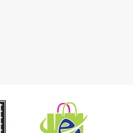
DOVI
E-POKLON
ATA
ON-LINE TRGOVINA
ADA
PRINT&GIFT SHOP
RME
ŠKOLSKI PRIBOR