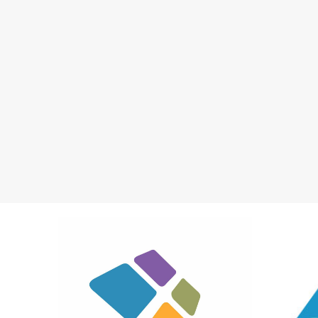
VIP Design d.o.o.
DIGITALNA ŠTAMPARIJA
KNJIŽARA
OPR
OUTDOOR SHOP