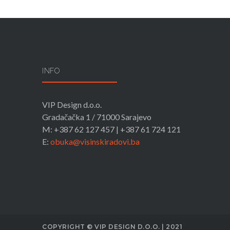
INFO
VIP Design d.o.o.
Gradačačka 1 / 71000 Sarajevo
M: +387 62 127 457 | +387 61 724 121
E:
obuka@visinskiradovi.ba
COPYRIGHT © VIP DESIGN D.O.O. | 2021