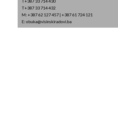
T+387 33 714 430
T+387 33 714 432
M: +387 62 127 457 | +387 61 724 121
E:
obuka@visinskiradovi.ba