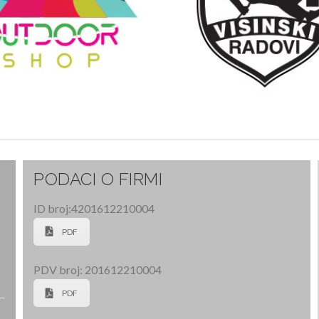
MA ZA RAD NA VISINI
MONTAŽA I DEMONT
ODJEĆA I OBUĆA
OPŠIRN
OPŠIRNIJE
PODACI O FIRMI
ID broj:4201612210004
PDF
PDV broj: 201612210004
PDF